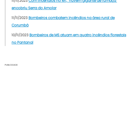
11/11/2023
Com incêndios no MT, "nuvem gigante de fumaça"
encobriu Serra do Amolar
11/11/2023
Bombeiros combatem incêndios na área rural de
Corumbá
10/11/2023
Bombeiros de MS atuam em quatro incêndios florestais
no Pantanal
PUBLICIDADE