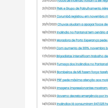
23/11/2023
Focos de incêndio voltam a ser reg
21/11/2023
PMA e Grupo de Patrulhamento Aére
21/11/2023
Corumbá registrou em novembro ma
20/11/2023
Chuvas ajudam a apagar focos de 
18/11/2023
Incêndio no Pantanal tem cenário 
18/11/2023
Moradora de Porto Esperança pede
17/11/2023
Com aumento de 301%, novembro bat
17/11/2023
Brigadistas intensificam trabalho d
16/11/2023
Fumaça dos incêndios no Pantanal 
16/11/2023
Bombeiros de MS fazem força-tarefa
16/11/2023
PRF pede máxima atenção aos moto
15/11/2023
Imagens impressionantes mostram “
15/11/2023
Governo decreta emergência por in
14/11/2023
Incêndios já consumiram 947.025 h