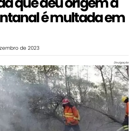
da que deu origem a
antanal é multada em
zembro de 2023
Divulgação