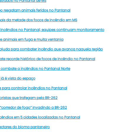
istrados no Pantanal de MS
o resgatam animais feridos no Pantanal
is da metade dos focos de incêndio em MS
incêndios no Pantanal; equipes continuam monitoramento
de animais em fuga e muita ventania
 ajuda para combater incêndio que avança naquela região
e recorde histórico de focos de incêndio no Pantanal
e combate a incêndios no Pantanal Norte
já é vista do espaço
 para controlar incêndios no Pantanal
ristas que trafegam pela BR-262
corredor de fogo” invadindo a BR-262
cêndios em 5 cidades localizadas no Pantanal
ectares do bioma pantaneiro