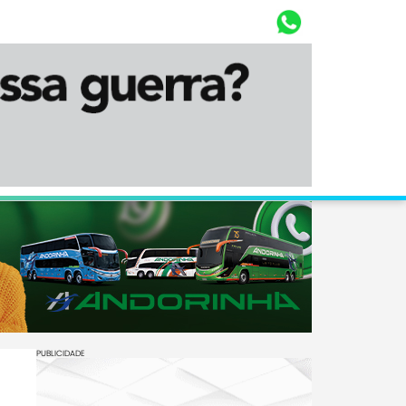
Whasta
Diário Corumbaense
PUBLICIDADE