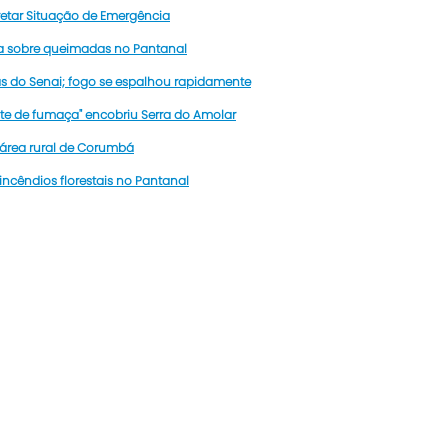
etar Situação de Emergência
ia sobre queimadas no Pantanal
rás do Senai; fogo se espalhou rapidamente
te de fumaça" encobriu Serra do Amolar
área rural de Corumbá
ncêndios florestais no Pantanal