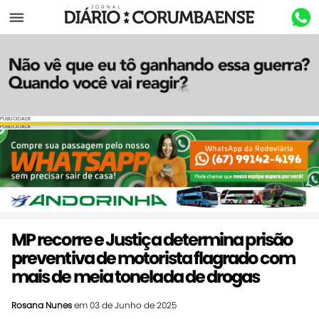
Menu
PUBLICIDADE
PUBLICIDADE
MP recorre e Justiça determina prisão
preventiva de motorista flagrado com
mais de meia tonelada de drogas
Rosana Nunes
em 03 de Junho de 2025