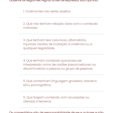
Observe as seguintes regras antes de expressar sua opinião:
Codinomes não serão aceitos.
Que não tenham relação clara com o conteúdo
noticiado.
Que tenham teor calunioso, difamatório,
injurioso, racista, de incitação à violência ou a
qualquer ilegalidade.
Que tenham conteúdo que possa ser
interpretado como de caráter preconceituoso ou
discriminatório a pessoa ou grupo de pessoas.
Que contenham linguagem grosseira, obscena
e/ou pornográfica.
Que tragam conteúdo com acusações ou
ofensas à terceiros
Os comentários são de responsabilidade de seus autores e não