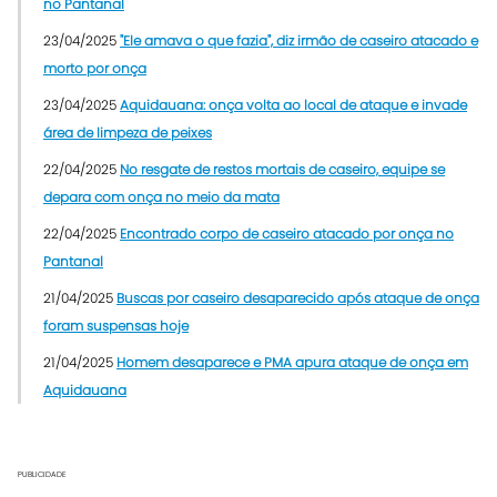
no Pantanal
23/04/2025
"Ele amava o que fazia", diz irmão de caseiro atacado e
morto por onça
23/04/2025
Aquidauana: onça volta ao local de ataque e invade
área de limpeza de peixes
22/04/2025
No resgate de restos mortais de caseiro, equipe se
depara com onça no meio da mata
22/04/2025
Encontrado corpo de caseiro atacado por onça no
Pantanal
21/04/2025
Buscas por caseiro desaparecido após ataque de onça
foram suspensas hoje
21/04/2025
Homem desaparece e PMA apura ataque de onça em
Aquidauana
PUBLICIDADE