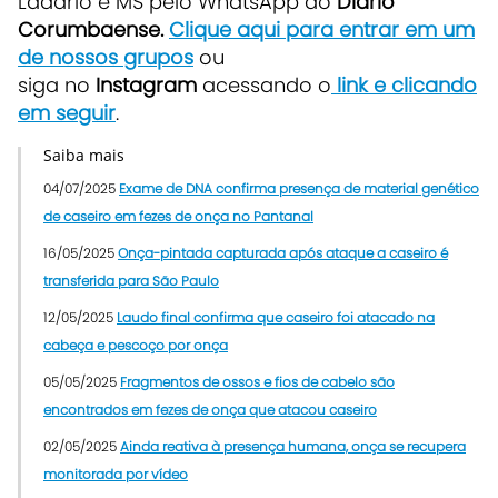
Ladário e MS pelo WhatsApp do
Diário
Corumbaense.
Clique aqui para entrar em um
de nossos grupos
ou
siga no
Instagram
acessando o
link e clicando
em seguir
.
Saiba mais
04/07/2025
Exame de DNA confirma presença de material genético
de caseiro em fezes de onça no Pantanal
16/05/2025
Onça-pintada capturada após ataque a caseiro é
transferida para São Paulo
12/05/2025
Laudo final confirma que caseiro foi atacado na
cabeça e pescoço por onça
05/05/2025
Fragmentos de ossos e fios de cabelo são
encontrados em fezes de onça que atacou caseiro
02/05/2025
Ainda reativa à presença humana, onça se recupera
monitorada por vídeo