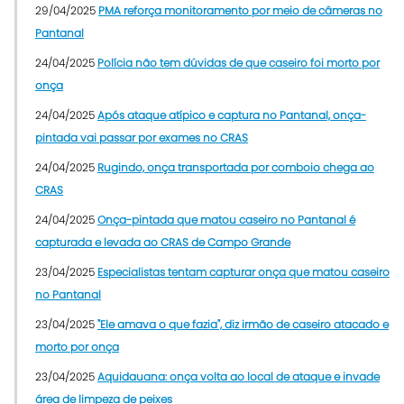
29/04/2025
PMA reforça monitoramento por meio de câmeras no
Pantanal
24/04/2025
Polícia não tem dúvidas de que caseiro foi morto por
onça
24/04/2025
Após ataque atípico e captura no Pantanal, onça-
pintada vai passar por exames no CRAS
24/04/2025
Rugindo, onça transportada por comboio chega ao
CRAS
24/04/2025
Onça-pintada que matou caseiro no Pantanal é
capturada e levada ao CRAS de Campo Grande
23/04/2025
Especialistas tentam capturar onça que matou caseiro
no Pantanal
23/04/2025
"Ele amava o que fazia", diz irmão de caseiro atacado e
morto por onça
23/04/2025
Aquidauana: onça volta ao local de ataque e invade
área de limpeza de peixes