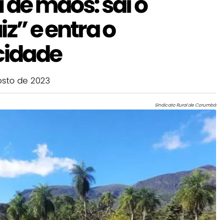
 de mãos: sai o
z” e entra o
cidade
sto de 2023
Sindicato Rural de Corumbá