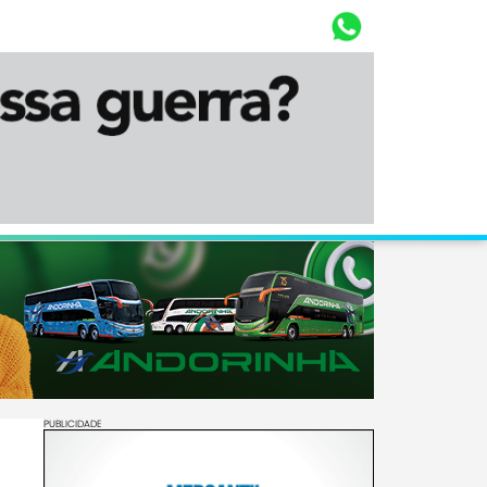
Whasta
Diário Corumbaense
PUBLICIDADE