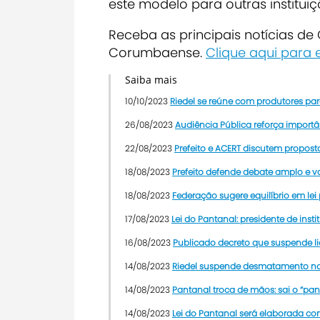
este modelo para outras instituiç
Receba as principais notícias d
Corumbaense.
Clique aqui para
Saiba mais
10/10/2023
Riedel se reúne com produtores para
26/08/2023
Audiência Pública reforça importâ
22/08/2023
Prefeito e ACERT discutem propost
18/08/2023
Prefeito defende debate amplo e v
18/08/2023
Federação sugere equilíbrio em lei
17/08/2023
Lei do Pantanal: presidente de inst
16/08/2023
Publicado decreto que suspende l
14/08/2023
Riedel suspende desmatamento no 
14/08/2023
Pantanal troca de mãos: sai o “pant
14/08/2023
Lei do Pantanal será elaborada co