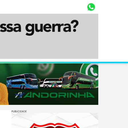
Whasta
Diário Corumbaense
PUBLICIDADE