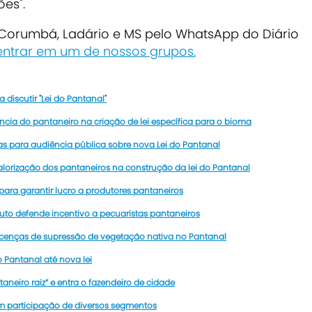
ões".
e Corumbá, Ladário e MS pelo WhatsApp do Diário
 entrar em um de nossos grupos
.
 discutir "Lei do Pantanal"
ncia do pantaneiro na criação de lei específica para o bioma
as para audiência pública sobre nova Lei do Pantanal
alorização dos pantaneiros na construção da lei do Pantanal
 para garantir lucro a produtores pantaneiros
ituto defende incentivo a pecuaristas pantaneiros
icenças de supressão de vegetação nativa no Pantanal
Pantanal até nova lei
aneiro raiz” e entra o fazendeiro de cidade
m participação de diversos segmentos