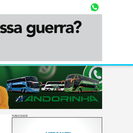
Whasta
Diário Corumbaense
PUBLICIDADE