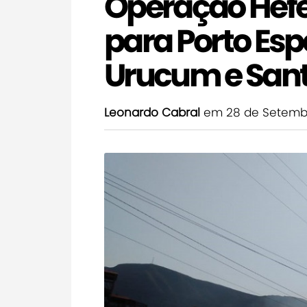
Operação Hefe
para Porto Esp
Urucum e Sant
Leonardo Cabral
em 28 de Setembr