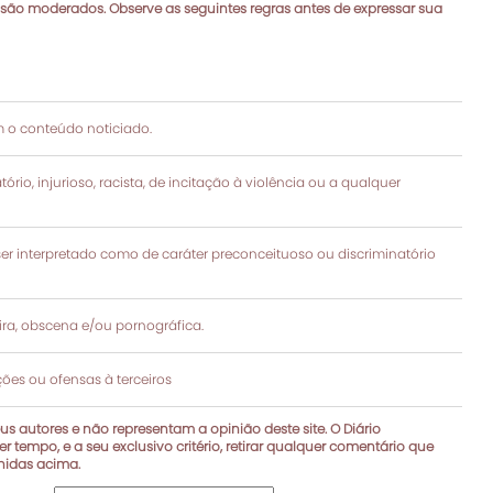
 são moderados. Observe as seguintes regras antes de expressar sua
 o conteúdo noticiado.
rio, injurioso, racista, de incitação à violência ou a qualquer
 interpretado como de caráter preconceituoso ou discriminatório
a, obscena e/ou pornográfica.
es ou ofensas à terceiros
s autores e não representam a opinião deste site. O Diário
r tempo, e a seu exclusivo critério, retirar qualquer comentário que
inidas acima.