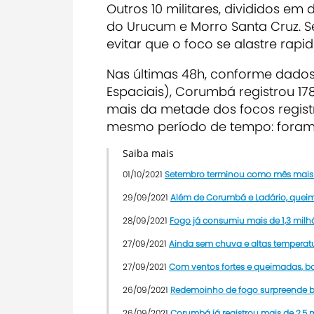
Outros 10 militares, divididos 
do Urucum e Morro Santa Cruz. S
evitar que o foco se alastre rapi
Nas últimas 48h, conforme dados 
Espaciais), Corumbá registrou 1
mais da metade dos focos regist
mesmo período de tempo: foram 
Saiba mais
01/10/2021
Setembro terminou como mês mais
29/09/2021
Além de Corumbá e Ladário, quei
28/09/2021
Fogo já consumiu mais de 1,3 milh
27/09/2021
Ainda sem chuva e altas temperatu
27/09/2021
Com ventos fortes e queimadas, bo
26/09/2021
Redemoinho de fogo surpreende b
26/09/2021
Corumbá já registrou mais de 2,5 