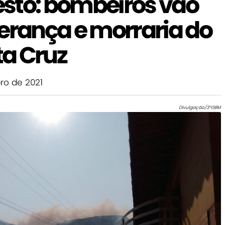
sto: bombeiros vão
erança e morraria do
a Cruz
o de 2021
Divulgação/3ºGBM