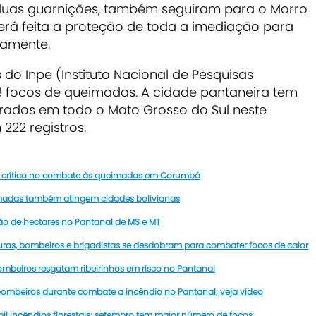
em duas guarnições, também seguiram para o Morro
erá feita a proteção de toda a imediação para
damente.
do Inpe (Instituto Nacional de Pesquisas
78 focos de queimadas. A cidade pantaneira tem
rados em todo o Mato Grosso do Sul neste
222 registros.
 crítico no combate às queimadas em Corumbá
madas também atingem cidades bolivianas
ão de hectares no Pantanal de MS e MT
ras, bombeiros e brigadistas se desdobram para combater focos de calor
mbeiros resgatam ribeirinhos em risco no Pantanal
ombeiros durante combate a incêndio no Pantanal; veja vídeo
mil incêndios florestais; setembro tem maior número de focos