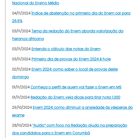
Nacional do Ensino Médio
04/11/2024
Índice de abstenção no primeiro dia do Enem cai para
26,6%
03/11/2024
Tema da redação do Enem aborda valorização da
herança africana
03/11/2024
Entenda o cálculo das notas do Enem
03/11/2024
Primeiro dia de provas do Enem 2024 é hoje
02/11/2024
Enem 2024: como saber o local de provas deste
domingo
01/11/2024
Conheça o perfil de quem vai fazer o Enem em MS
01/11/2024
Redação do Enem: veja dicas para tirar nota 1.000
29/10/2024
Enem 2024: como diminuir a ansiedade às vésperas do
exame
28/10/2024
“Aulão” com foco na Redação ajuda na preparação
dos candidatos para o Enem em Corumbá