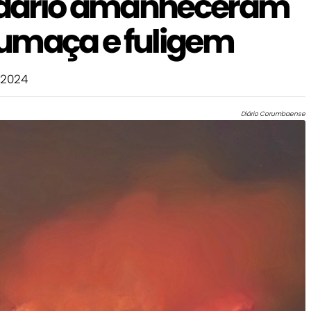
dário amanheceram
umaça e fuligem
 2024
Diário Corumbaense