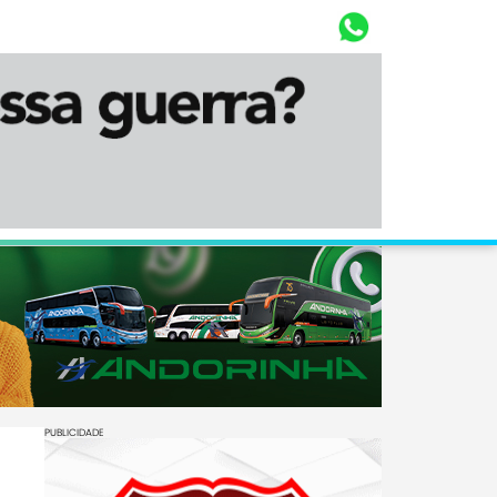
Whasta
Diário Corumbaense
PUBLICIDADE