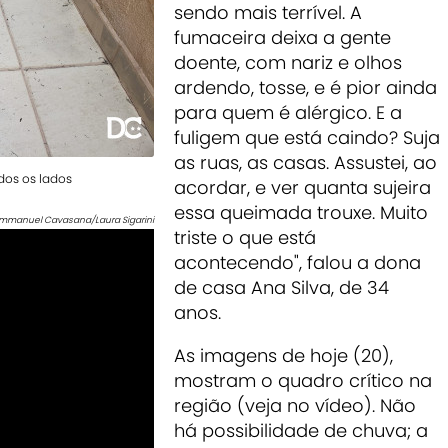
sendo mais terrível. A
fumaceira deixa a gente
doente, com nariz e olhos
ardendo, tosse, e é pior ainda
para quem é alérgico. E a
fuligem que está caindo? Suja
as ruas, as casas. Assustei, ao
os os lados
acordar, e ver quanta sujeira
essa queimada trouxe. Muito
mmanuel Cavasana/Laura Sigarini
triste o que está
acontecendo", falou a dona
de casa Ana Silva, de 34
anos.
As imagens de hoje (20),
mostram o quadro crítico na
região (veja no vídeo). Não
há possibilidade de chuva; a