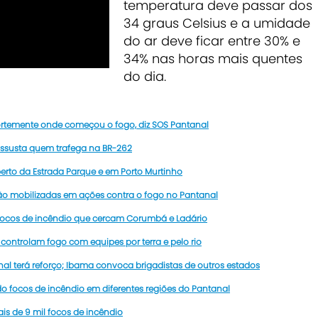
temperatura deve passar dos
34 graus Celsius e a umidade
do ar deve ficar entre 30% e
34% nas horas mais quentes
do dia.
fortemente onde começou o fogo, diz SOS Pantanal
susta quem trafega na BR-262
rto da Estrada Parque e em Porto Murtinho
 estão mobilizadas em ações contra o fogo no Pantanal
focos de incêndio que cercam Corumbá e Ladário
controlam fogo com equipes por terra e pelo rio
l terá reforço; Ibama convoca brigadistas de outros estados
focos de incêndio em diferentes regiões do Pantanal
s de 9 mil focos de incêndio