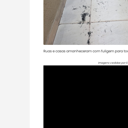
Ruas e casas amanheceram com fuligem para tod
Imagens cedidas por E