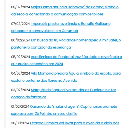
08/02/2024
Major Gama anuncia 'sobrevoo' da Pomba, símbolo
da escola, conectando a comunicação com os foliões
07/02/2024
Imperatriz presta reverência a Ranulfo Galleano,
educador e carnavalesco em Corumbá
06/02/2024
Em busca do tri, Mocidade homenageia Almir Sater, o
pantaneiro cantador da esperança
05/02/2024
Acadêmicos do Pantanal traz São João e reverência a
cururueiro centenário em 2024
04/02/2024
Vila Mamona prepara Águia, símbolo da escola, para
exalar o perfume das flores na Avenida
03/02/2024
Marquês de Sapucaí vai saudar os Guaicurus e faz
doação de fantasias
01/02/2024
Ousando da “malandragem”, Caprichosos promete
surpresa com Zé Pelintra em seu desfile
30/01/2024
Estação Primeira vai levar para a avenida o ciclo das