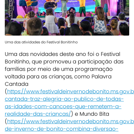
Uma das atividades do Festival Bonitinho
Uma das novidades deste ano foi o Festival
Bonitinho, que promoveu a participação das
famílias por meio de uma programação
voltada para as crianças, como Palavra
Cantada
(
https://www.festivaldeinvernodebonito.ms.gov.
cantada-traz-alegria-ao-publico-de-todas-
as-idades-com-cancoes-que-remetem-a-
realidade-das-criancas/
) e Mundo Bita
(
https://www.festivaldeinvernodebonito.ms.gov.br
de-inverno-de-bonito-combina-diversao-