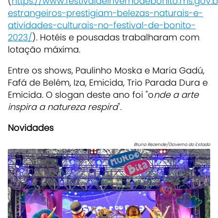
(
https://www.festivaldeinvernodebonito.ms.gov.br
estrangeiros-prestigiam-belezas-naturais-e-
atividades-culturais-no-festival-de-bonito-
2023/
). Hotéis e pousadas trabalharam com
lotação máxima.
Entre os shows, Paulinho Moska e Maria Gadú,
Fafá de Belém, Iza, Emicida, Trio Parada Dura e
Emicida. O slogan deste ano foi "o
nde a arte
inspira a natureza respira
".
Novidades
Bruno Rezende/Governo do Estado