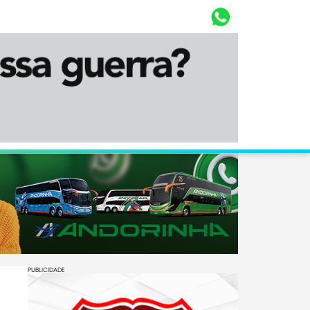
Whasta
Diário Corumbaense
PUBLICIDADE