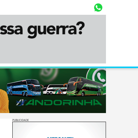
Whasta
Diário Corumbaense
PUBLICIDADE