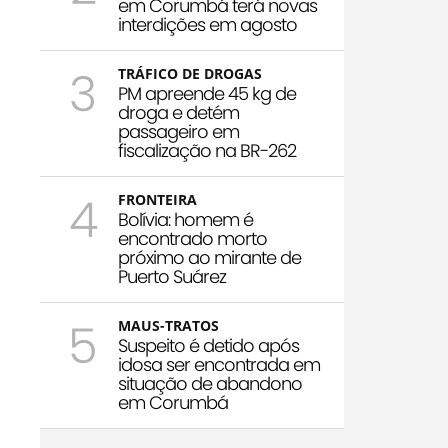
em Corumbá terá novas
interdições em agosto
3
TRÁFICO DE DROGAS
PM apreende 45 kg de
droga e detém
passageiro em
fiscalização na BR-262
4
FRONTEIRA
Bolívia: homem é
encontrado morto
próximo ao mirante de
Puerto Suárez
5
MAUS-TRATOS
Suspeito é detido após
idosa ser encontrada em
situação de abandono
em Corumbá