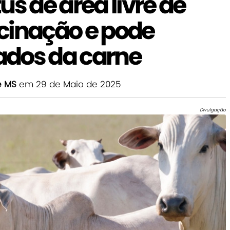
us de área livre de
cinação e pode
ados da carne
e MS
em 29 de Maio de 2025
Divulgação