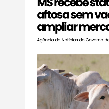
MS recebe stat
aftosa sem va
ampliar merc
Agência de Notícias do Governo d