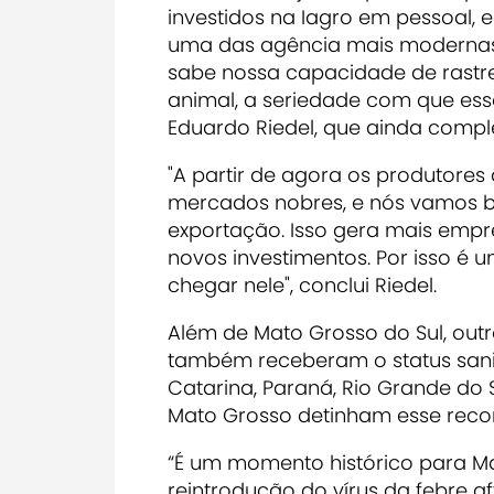
investidos na Iagro em pessoal, 
uma das agência mais modernas 
sabe nossa capacidade de rastr
animal, a seriedade com que esse
Eduardo Riedel, que ainda compl
"A partir de agora os produtore
mercados nobres, e nós vamos b
exportação. Isso gera mais empre
novos investimentos. Por isso é um
chegar nele", conclui Riedel.
Além de Mato Grosso do Sul, outro
também receberam o status sanit
Catarina, Paraná, Rio Grande do 
Mato Grosso detinham esse reco
“É um momento histórico para Ma
reintrodução do vírus da febre a