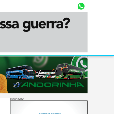
Whasta
Diário Corumbaense
PUBLICIDADE