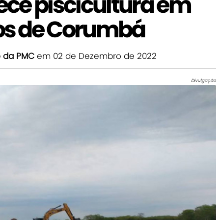
lece piscicultura em
s de Corumbá
o da PMC
em 02 de Dezembro de 2022
Divulgação