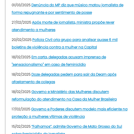
01/03/2025
Denúncia do MP diz que músico matou jornalista de
forma repugnante e por sentimento de posse
27/02/2025
Após morte de jornalista, ministra propõe rever
atendimento a mulheres
20/02/2025
Polícia Civil cria grupo para analisar quase 6 mil
boletins de violência contra a mulher na Capital
18/02/2025
Em carta, delegadas acusam imprensa de
"sensacionalismo" em caso de feminicídio
18/02/2025
Doze delegadas pedem para sair da Deam após
afastamento de colegas
18/02/2025
Governo e Ministério das Mulheres discutem
reformulação do atendimento na Casa da Mulher Brasileira
17/02/2025
Governo e Poderes discutem modelo mais eficiente na
proteção a mulheres vítimas de violência
15/02/2025
“Falhamos”, admite Governo de Mato Grosso do Sul
sobre feminicídio de jornalista