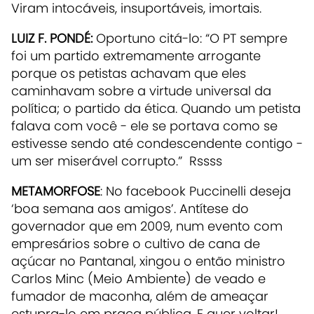
Viram intocáveis, insuportáveis, imortais.
LUIZ F. PONDÉ:
Oportuno citá-lo: “O PT sempre
foi um partido extremamente arrogante
porque os petistas achavam que eles
caminhavam sobre a virtude universal da
política; o partido da ética. Quando um petista
falava com você - ele se portava como se
estivesse sendo até condescendente contigo -
um ser miserável corrupto.” Rssss
METAMORFOSE
:
No facebook Puccinelli deseja
‘boa semana aos amigos’. Antítese do
governador que em 2009, num evento com
empresários sobre o cultivo de cana de
açúcar no Pantanal, xingou o então ministro
Carlos Minc (Meio Ambiente) de veado e
fumador de maconha, além de ameaçar
estupra-lo em praça pública. E quer voltar!