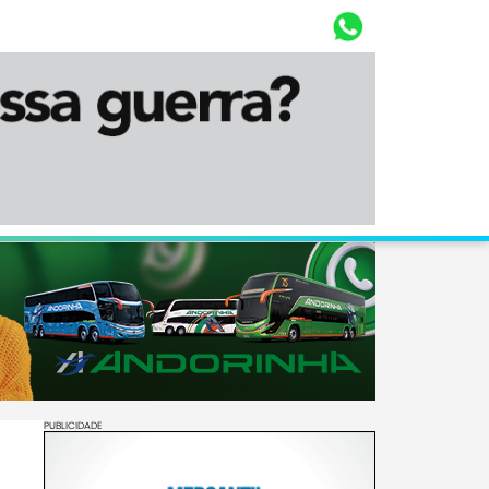
Whasta
Diário Corumbaense
PUBLICIDADE