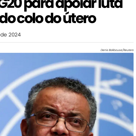
20 para apoiar luta
do colo do útero
de 2024
Denis Balibouse/Reuters