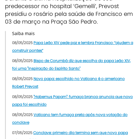
predecessor no hospital ‘Gemelli’, Prevost
presidiu o rosário pela saúde de Francisco em
03 de março na Praça São Pedro.
Saiba mais
08/05/2025
Papa Leão XIV pede paz e lembra Francisco: “ajudem a
construir pontes”
08/05/2025
Bispo de Corumbá diz que escolha do papa Leão XIV,
foi uma "inspiração do Espírito Santo"
08/05/2025
Novo papa: escolhido no Vaticano é o americano
Robert Prevost
08/05/2025
"Habemus Papam": fumaça branca anuncia que novo
papa foi escolhido
08/05/2025
Vaticano tem fumaça preta após nova votação do
conclave
07/05/2025
Conclave: primeiro dia termina sem que novo papa