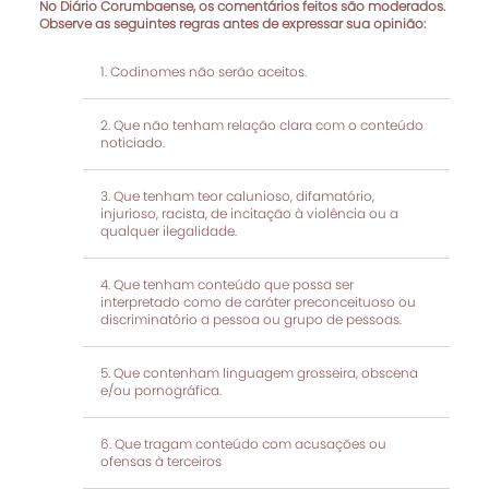
No Diário Corumbaense, os comentários feitos são moderados.
Observe as seguintes regras antes de expressar sua opinião:
Codinomes não serão aceitos.
Que não tenham relação clara com o conteúdo
noticiado.
Que tenham teor calunioso, difamatório,
injurioso, racista, de incitação à violência ou a
qualquer ilegalidade.
Que tenham conteúdo que possa ser
interpretado como de caráter preconceituoso ou
discriminatório a pessoa ou grupo de pessoas.
Que contenham linguagem grosseira, obscena
e/ou pornográfica.
Que tragam conteúdo com acusações ou
ofensas à terceiros