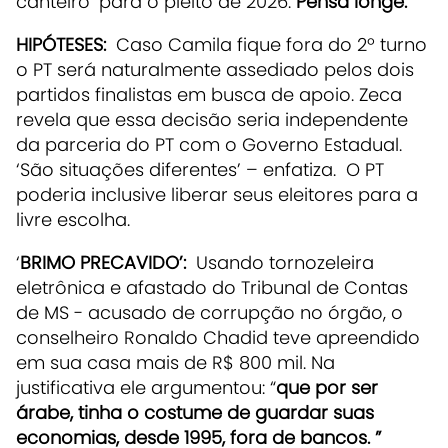
canteiro’ para o pleito de 2026.
Pensa longe.
HIPÓTESES:
Caso Camila fique fora do 2º turno
o PT será naturalmente assediado pelos dois
partidos finalistas em busca de apoio. Zeca
revela que essa decisão seria independente
da parceria do PT com o Governo Estadual.
‘São situações diferentes’ – enfatiza. O PT
poderia inclusive liberar seus eleitores para a
livre escolha.
‘
BRIMO PRECAVIDO’:
Usando tornozeleira
eletrônica e afastado do Tribunal de Contas
de MS - acusado de corrupção no órgão, o
conselheiro Ronaldo Chadid teve apreendido
em sua casa mais de R$ 800 mil. Na
justificativa ele argumentou: “
que por ser
árabe, tinha o costume de guardar suas
economias, desde 1995, fora de bancos. ”