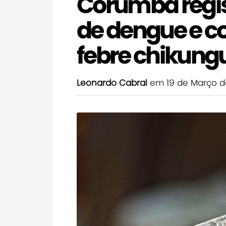
Corumbá regis
de dengue e c
febre chikun
Leonardo Cabral
em 19 de Março d