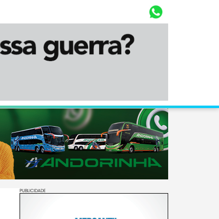
Whasta
Diário Corumbaense
PUBLICIDADE