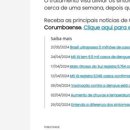
O tratamento visa aliviar os sin
cerca de uma semana, depois que
R
eceba as principais notícias d
Corumbaense.
Clique aqui para
Saiba mais
21/05/2024
Brasil ultrapassa 5 milhões de ca
24/04/2024
MS já tem 6,5 mil casos de dengu
17/04/2024
Mato Grosso do Sul registra 5.754 
12/04/2024
MS já registra 5.049 casos confir
09/04/2024
Vacinação contra a dengue está
02/04/2024
Aumento de chuvas e temperatura
29/02/2024
Entenda a diferença dos sintomas
PUBLICIDADE