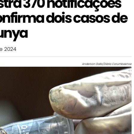
tra 370 notificações
onfirma dois casos de
gunya
e 2024
Anderson Gallo/Diário Corumbaense