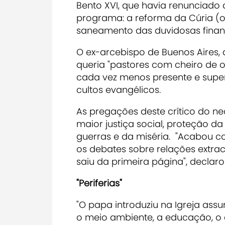
Bento XVI
, que havia renunciado
programa:
a
reforma da Cúria
(o
saneamento das duvidosas fina
O ex-arcebispo de Buenos Aires,
queria "pastores com cheiro de 
cada vez menos presente e super
cultos evangélicos
.
As pregações deste
crítico do n
maior
justiça social, proteção d
guerras e da miséria. "Acabou
os debates sobre relações extraco
saiu da primeira página", declarou
"Periferias"
"O papa
introduziu na Igreja ass
o meio ambiente, a educação, o d