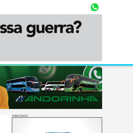
Whasta
Diário Corumbaense
PUBLICIDADE