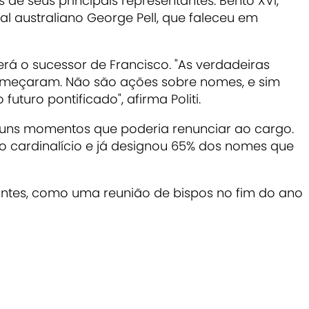
 de seus principais representantes: Bento XVI,
l australiano George Pell, que faleceu em
rá o sucessor de Francisco. "As verdadeiras
omeçaram. Não são ações sobre nomes, e sim
uturo pontificado", afirma Politi.
guns momentos que poderia renunciar ao cargo.
io cardinalício e já designou 65% dos nomes que
antes, como uma reunião de bispos no fim do ano