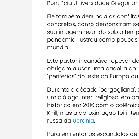
Pontifícia Universidade Gregori
Ele também
denuncia os conflit
concretos
, como demonstram se
sua imagem rezando sob a tempe
pandemia ilustrou como poucas
mundial
.
Este pastor incansável, apesar d
obrigam a usar uma cadeira de r
"periferias" do leste da Europa o
Durante a década 'bergogliana',
um
diálogo inter-religioso, em pa
histórico em 2016 com o polêmico 
Kirill
, mas a
aproximação foi inter
russa
da
Ucrânia
.
Para enfrentar os
escândalos de