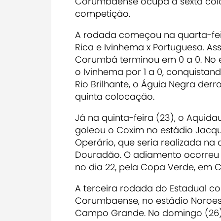
Corumbaense ocupa a sexta col
competição.
A rodada começou na quarta-fei
Rica e Ivinhema x Portuguesa. As
Corumbá terminou em 0 a 0. No e
o Ivinhema por 1 a 0, conquistand
Rio Brilhante, o Águia Negra derr
quinta colocação.
Já na quinta-feira (23), o Aqui
goleou o Coxim no estádio Jacque
Operário, que seria realizada na 
Douradão. O adiamento ocorreu 
no dia 22, pela Copa Verde, em 
A terceira rodada do Estadual 
Corumbaense, no estádio Noroest
Campo Grande. No domingo (26),