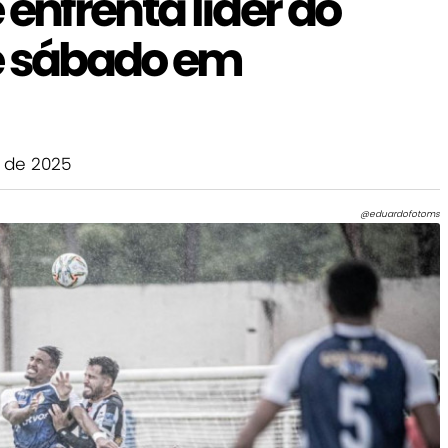
nfrenta líder do
e sábado em
 de 2025
@eduardofotoms