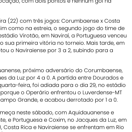
ocação, com dois pontos e nenhum gol na
ra (22) com três jogos: Corumbaense x Costa
sim como na estreia, o segundo jogo do time de
stádio Virotão, em Naviraí, a Portuguesa venceu
o sua primeira vitória no torneio. Mais tarde, em
otou o Naviraiense por 3 a 2, subindo para a
dauanense, próximo adversário do Corumbaense,
s da Luz por 4 a 0. A partida entre Dourados e
quarta-feira, foi adiada para o dia 29, no estádio
porque o Operário enfrentou o Luverdense-MT
Campo Grande, e acabou derrotado por 1 a 0.
começa neste sábado, com Aquidauanense e
e, e Portuguesa e Coxim, no Jacques da Luz, em
 Costa Rica e Naviraiense se enfrentam em Rio