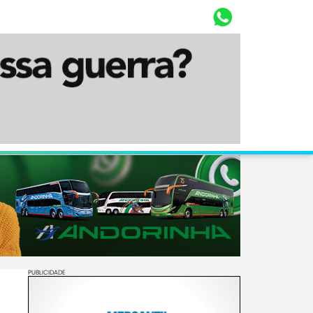
Whasta
Diário Corumbaense
PUBLICIDADE