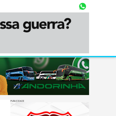
Whasta
Diário Corumbaense
PUBLICIDADE