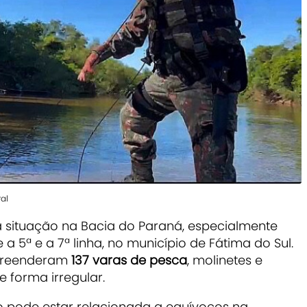
ral
situação na Bacia do Paraná, especialmente
 5ª e a 7ª linha, no município de Fátima do Sul.
apreenderam
137 varas de pesca
, molinetes e
e forma irregular.
o pode estar relacionada a equívocos na