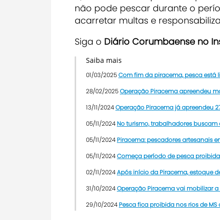
não pode pescar durante o perí
acarretar multas e responsabiliza
Siga o
Diário Corumbaense no I
Saiba mais
01/03/2025
Com fim da piracema, pesca está l
28/02/2025
Operação Piracema apreendeu mais
13/11/2024
Operação Piracema já apreendeu 27
05/11/2024
No turismo, trabalhadores buscam a
05/11/2024
Piracema: pescadores artesanais 
05/11/2024
Começa período de pesca proibida
02/11/2024
Após início da Piracema, estoque 
31/10/2024
Operação Piracema vai mobilizar a 
29/10/2024
Pesca fica proibida nos rios de MS