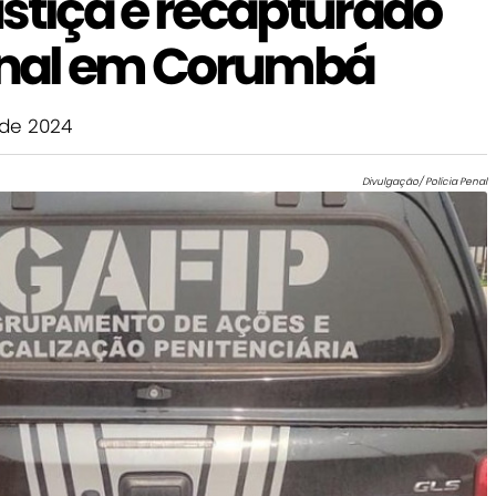
stiça é recapturado
Penal em Corumbá
de 2024
Divulgação/ Polícia Penal