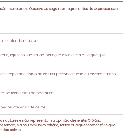
 são moderados. Observe as seguintes regras antes de expressar sua
 o conteúdo noticiado.
rio, injurioso, racista, de incitação à violência ou a qualquer
 interpretado como de caráter preconceituoso ou discriminatório
a, obscena e/ou pornográfica.
es ou ofensas à terceiros
s autores e não representam a opinião deste site. O Diário
r tempo, e a seu exclusivo critério, retirar qualquer comentário que
inidas acima.