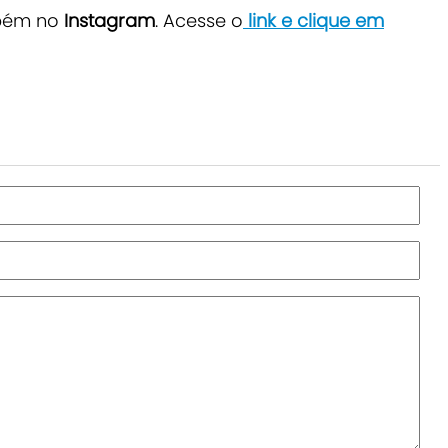
bém no
Instagram
. Acesse o
link e clique em