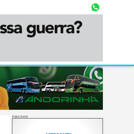
Whasta
Diário Corumbaense
PUBLICIDADE