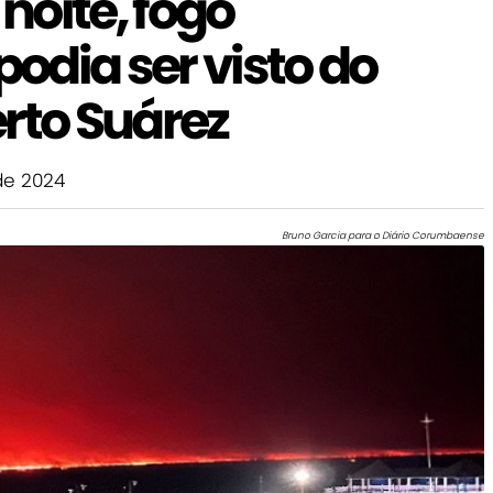
noite, fogo
odia ser visto do
rto Suárez
de 2024
Bruno Garcia para o Diário Corumbaense