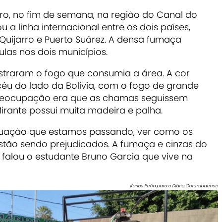
eiro, no fim de semana, na região do Canal do
 a linha internacional entre os dois países,
uijarro e Puerto Suárez. A densa fumaça
las nos dois municípios.
istraram o fogo que consumia a área. A cor
éu do lado da Bolívia, com o fogo de grande
preocupação era que as chamas seguissem
Mirante possui muita madeira e palha.
 situação que estamos passando, ver como os
stão sendo prejudicados. A fumaça e cinzas do
 falou o estudante Bruno Garcia que vive na
Karlos Peña para o Diário Corumbaense