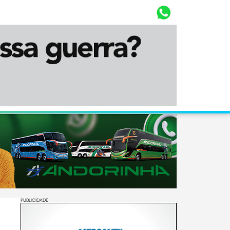
Whasta
Diário Corumbaense
PUBLICIDADE