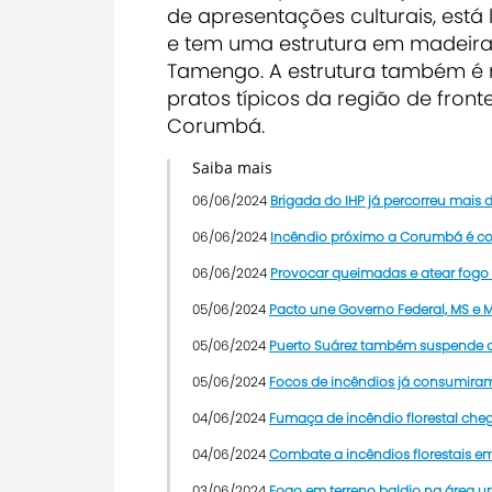
de apresentações culturais, está 
e tem uma estrutura em madeira
Tamengo. A estrutura também é 
pratos típicos da região de front
Corumbá.
Saiba mais
06/06/2024
Brigada do IHP já percorreu mais
06/06/2024
Incêndio próximo a Corumbá é co
06/06/2024
Provocar queimadas e atear fogo 
05/06/2024
Pacto une Governo Federal, MS e 
05/06/2024
Puerto Suárez também suspende aul
05/06/2024
Focos de incêndios já consumiram
04/06/2024
Fumaça de incêndio florestal cheg
04/06/2024
Combate a incêndios florestais e
03/06/2024
Fogo em terreno baldio na área