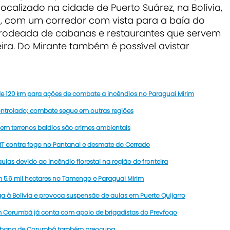
localizado na cidade de Puerto Suárez, na Bolívia,
, com um corredor com vista para a baía do
rodeada de cabanas e restaurantes que servem
eira. Do Mirante também é possível avistar
 de 120 km para ações de combate a incêndios no Paraguai Mirim
ntrolado; combate segue em outras regiões
em terrenos baldios são crimes ambientais
MT contra fogo no Pantanal e desmate do Cerrado
as devido ao incêndio florestal na região de fronteira
 5,6 mil hectares no Tamengo e Paraguai Mirim
a à Bolívia e provoca suspensão de aulas em Puerto Quijarro
m Corumbá já conta com apoio de brigadistas do Prevfogo
 urbana de Corumbá também preocupa