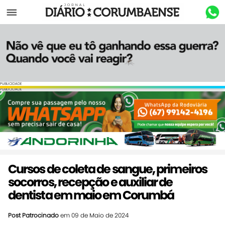
Menu
PUBLICIDADE
PUBLICIDADE
Cursos de coleta de sangue, primeiros
socorros, recepção e auxiliar de
dentista em maio em Corumbá
Post Patrocinado
em 09 de Maio de 2024