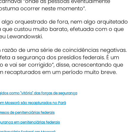
 carnaval “onde as pessoas eventualmente
ostuma ocorrer neste momento”.
algo orquestrado de fora, nem algo arquitetado
a que custou muito barato, efetuada com o que
eveu Lewandowski.
m razão de uma série de coincidências negativas.
eta a segurança dos presídios federais. É um
to e vai ser corrigido”, disse, acrescentando que
jam recapturados em um período muito breve.
agidos como "vitória" das forças de segurança
l em Mossoró são recapturados no Pará
presos de penitenciárias federais
gurança em penitenciárias federais
Penitenciária Federal em Mossoró