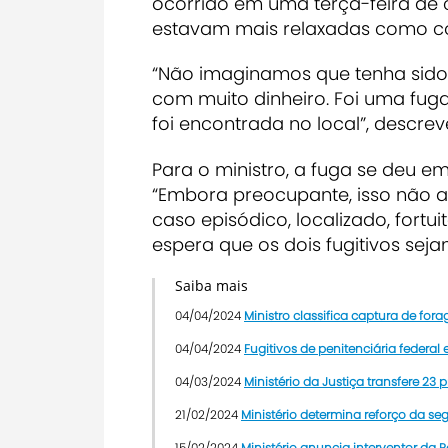
ocorrido em uma terça-feira de
estavam mais relaxadas como c
“Não imaginamos que tenha sido 
com muito dinheiro. Foi uma fug
foi encontrada no local”, descr
Para o ministro, a fuga se deu e
“Embora preocupante, isso não af
caso episódico, localizado, fortui
espera que os dois fugitivos se
Saiba mais
04/04/2024
Ministro classifica captura de for
04/04/2024
Fugitivos de penitenciária federa
04/03/2024
Ministério da Justiça transfere 23 
21/02/2024
Ministério determina reforço da se
15/02/2024
Ministério anuncia interventor da 