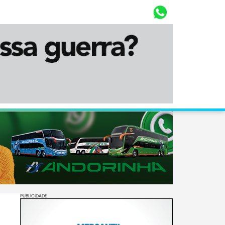
Whasta
Diário Corumbaense
PUBLICIDADE