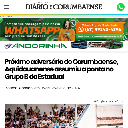
Menu
PUBLICIDADE
Próximo adversário do Corumbaense,
Aquidauanense assumiu a ponta no
Grupo B do Estadual
Ricardo Albertoni
em 05 de Fevereiro de 2024
Foto: @eduardofotoms