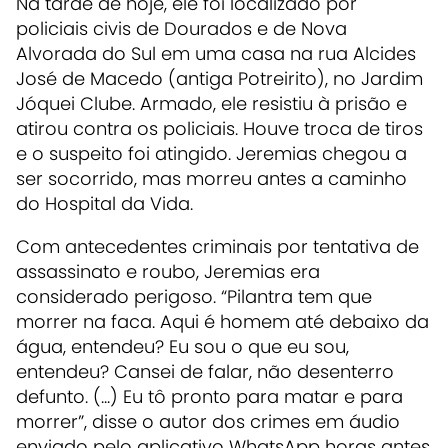
Na tarde de hoje, ele foi localizado por
policiais civis de Dourados e de Nova
Alvorada do Sul em uma casa na rua Alcides
José de Macedo (antiga Potreirito), no Jardim
Jóquei Clube. Armado, ele resistiu à prisão e
atirou contra os policiais. Houve troca de tiros
e o suspeito foi atingido. Jeremias chegou a
ser socorrido, mas morreu antes a caminho
do Hospital da Vida.
Com antecedentes criminais por tentativa de
assassinato e roubo, Jeremias era
considerado perigoso. “Pilantra tem que
morrer na faca. Aqui é homem até debaixo da
água, entendeu? Eu sou o que eu sou,
entendeu? Cansei de falar, não desenterro
defunto. (...) Eu tô pronto para matar e para
morrer”, disse o autor dos crimes em áudio
enviado pelo aplicativo WhatsApp horas antes