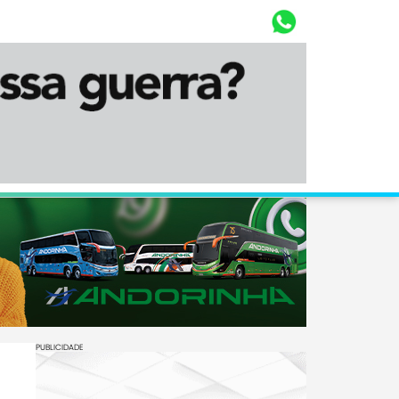
Whasta
Diário Corumbaense
PUBLICIDADE