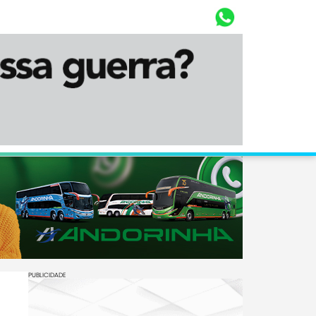
Whasta
Diário Corumbaense
PUBLICIDADE