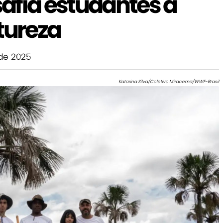
afia estudantes a
tureza
de 2025
Katarina Silva/Coletivo Miracema/WWF-Brasil