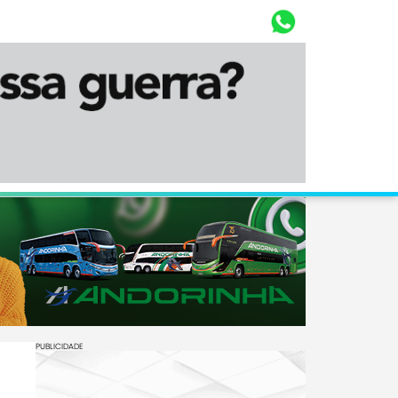
Whasta
Diário Corumbaense
PUBLICIDADE