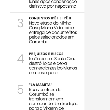
Iunes após condenação
definitiva por nepotismo
3
CONJUNTOS IPÊ I E IPÊ II
Nova etapa do Minha
Casa, Minha Vida exige
entrega de documentos
pelos selecionados em
Corumbá
4
PREJUÍZOS E RISCOS
Incêndio em Santa Cruz
destrói lojas e deixa
comerciantes bolivianos
em desespero
5
"LA MAMITA"
Ruas centrais de
Corumbá se
transformam em
corredor de fé e tradição
para a Virgem de