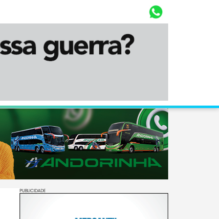
Whasta
Diário Corumbaense
PUBLICIDADE