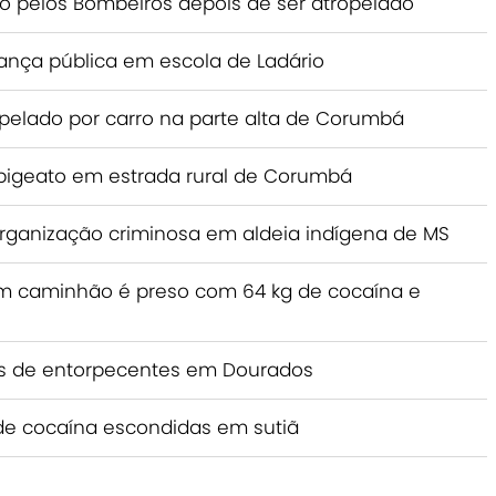
do pelos Bombeiros depois de ser atropelado
ança pública em escola de Ladário
ropelado por carro na parte alta de Corumbá
bigeato em estrada rural de Corumbá
rganização criminosa em aldeia indígena de MS
 caminhão é preso com 64 kg de cocaína e
das de entorpecentes em Dourados
de cocaína escondidas em sutiã