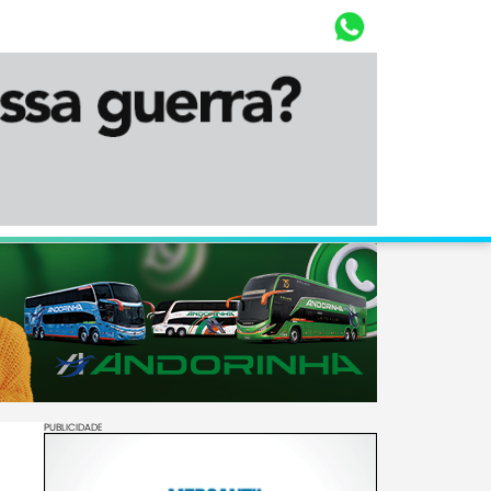
Whasta
Diário Corumbaense
PUBLICIDADE