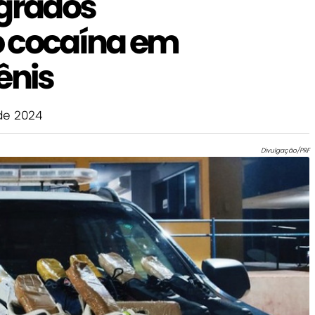
agrados
o cocaína em
ênis
de 2024
Divulgação/PRF