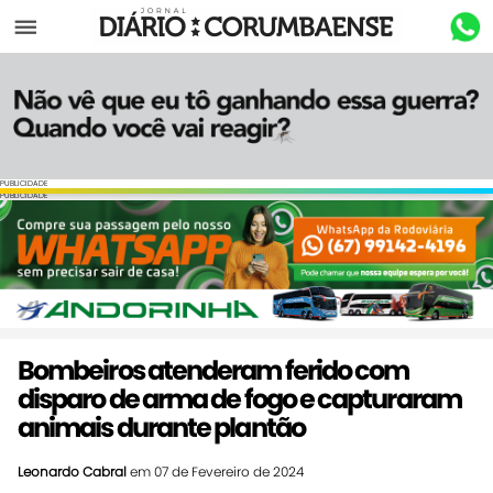
Menu
PUBLICIDADE
PUBLICIDADE
Bombeiros atenderam ferido com
disparo de arma de fogo e capturaram
animais durante plantão
Leonardo Cabral
em 07 de Fevereiro de 2024