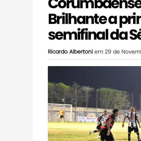
Corumbaense j
Brilhante a pr
semifinal da Sé
Ricardo Albertoni
em 29 de Novemb