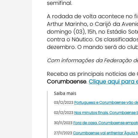
semifinal.
A rodada de volta acontece no fi
Arthur Marinho, o Carijó da Aven
domingo (03), 15h, no Estádio Sot
contra o Náutico. Os classificado
dezembro. O mando será do clu
Com informações da Federação de 
Receba as principais notícias d
Corumbaense
.
Clique aqui para
Saiba mais
03/12/2023
Portuguesa e Corumbaense vão decid
02/12/2023
Nos minutos finais, Corumbaense bu
30/11/2023
Fora de casa, Corumbaense empata
27/11/2023
Corumbaense vai enfrentar Águia Ne