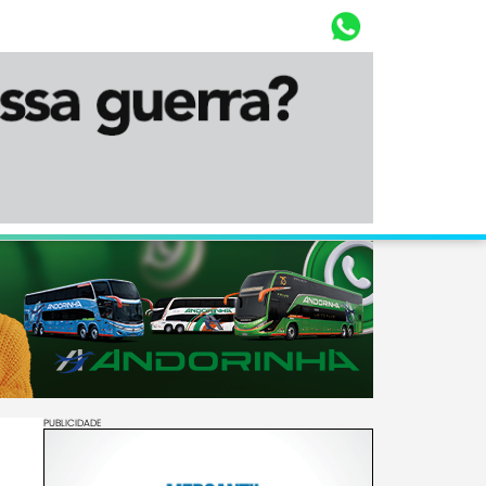
Whasta
Diário Corumbaense
PUBLICIDADE