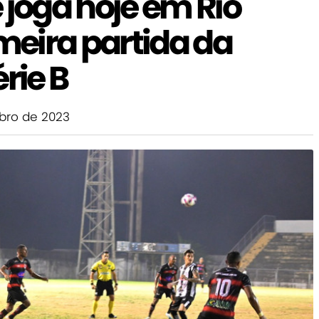
oga hoje em Rio
imeira partida da
rie B
ro de 2023