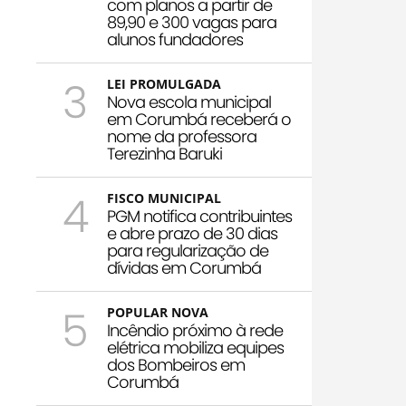
com planos a partir de
89,90 e 300 vagas para
alunos fundadores
3
LEI PROMULGADA
Nova escola municipal
em Corumbá receberá o
nome da professora
Terezinha Baruki
4
FISCO MUNICIPAL
PGM notifica contribuintes
e abre prazo de 30 dias
para regularização de
dívidas em Corumbá
5
POPULAR NOVA
Incêndio próximo à rede
elétrica mobiliza equipes
dos Bombeiros em
Corumbá