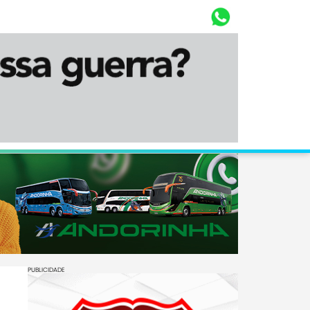
Whasta
Diário Corumbaense
PUBLICIDADE