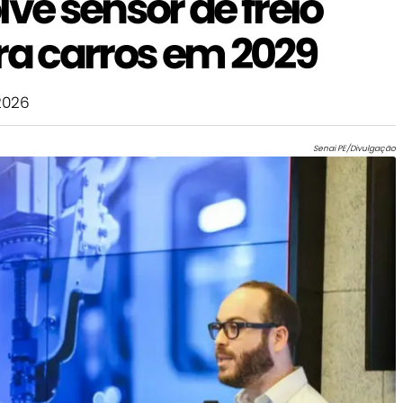
lve sensor de freio
ra carros em 2029
2026
Senai PE/Divulgação