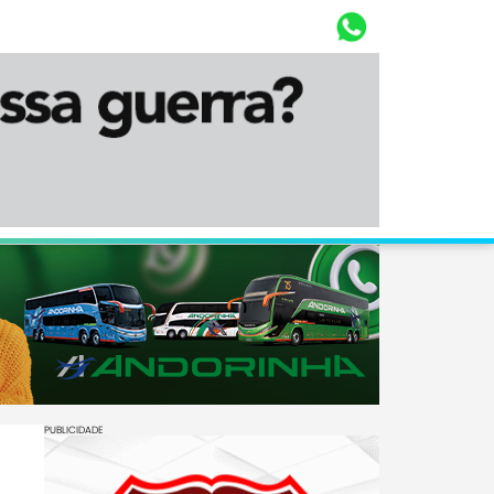
Whasta
Diário Corumbaense
PUBLICIDADE