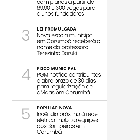
com planos a partir de
89,90 e 300 vagas para
alunos fundadores
3
LEI PROMULGADA
Nova escola municipal
em Corumbá receberá o
nome da professora
Terezinha Baruki
4
FISCO MUNICIPAL
PGM notifica contribuintes
e abre prazo de 30 dias
para regularização de
dívidas em Corumbá
5
POPULAR NOVA
Incêndio próximo à rede
elétrica mobiliza equipes
dos Bombeiros em
Corumbá