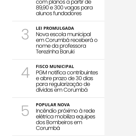
com planos a partir de
89,90 e 300 vagas para
alunos fundadores
3
LEI PROMULGADA
Nova escola municipal
em Corumbá receberá o
nome da professora
Terezinha Baruki
4
FISCO MUNICIPAL
PGM notifica contribuintes
e abre prazo de 30 dias
para regularização de
dívidas em Corumbá
5
POPULAR NOVA
Incêndio próximo à rede
elétrica mobiliza equipes
dos Bombeiros em
Corumbá