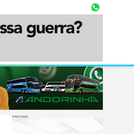
Whasta
Diário Corumbaense
PUBLICIDADE