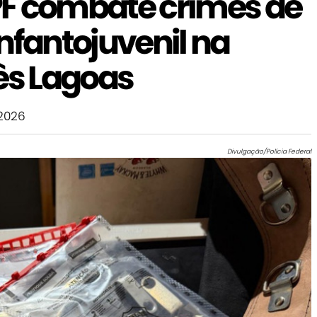
F combate crimes de
nfantojuvenil na
ês Lagoas
2026
Divulgação/Polícia Federal