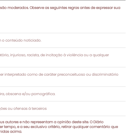
 são moderados. Observe as seguintes regras antes de expressar sua
 o conteúdo noticiado.
rio, injurioso, racista, de incitação à violência ou a qualquer
 interpretado como de caráter preconceituoso ou discriminatório
a, obscena e/ou pornográfica.
es ou ofensas à terceiros
s autores e não representam a opinião deste site. O Diário
r tempo, e a seu exclusivo critério, retirar qualquer comentário que
inidas acima.