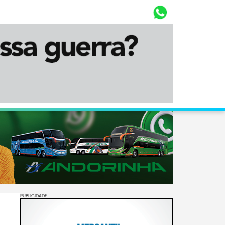
Whasta
Diário Corumbaense
PUBLICIDADE