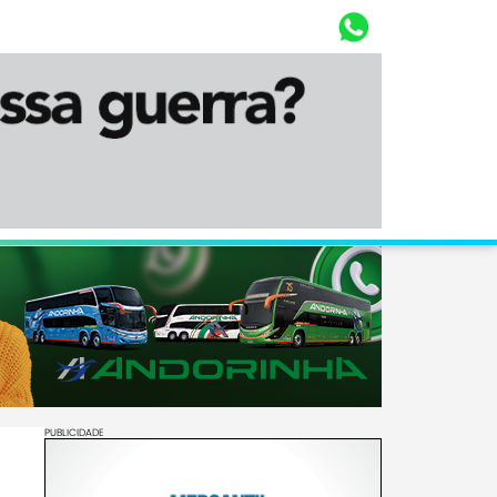
Whasta
Diário Corumbaense
PUBLICIDADE