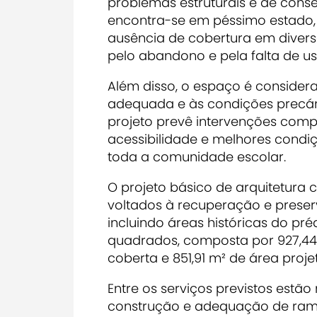
problemas estruturais e de cons
encontra-se em péssimo estado, 
ausência de cobertura em divers
pelo abandono e pela falta de us
Além disso, o espaço é consider
adequada e às condições precária
projeto prevê intervenções compl
acessibilidade e melhores condi
toda a comunidade escolar.
O projeto básico de arquitetura
voltados à recuperação e preser
incluindo áreas históricas do préd
quadrados, composta por 927,44 
coberta e 851,91 m² de área proj
Entre os serviços previstos estã
construção e adequação de ramp