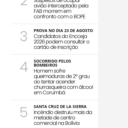
2
Suspeitos de ocupar
avião interceptado pela
FAB morrem em
confronto com o BOPE
3
PROVA NO DIA 23 DE AGOSTO
Candidatos do Encceja
2026 podem consultar o
cartão de inscrição
4
SOCORRIDO PELOS
BOMBEIROS
Homem sofre
queimaduras de 2º grau
ao tentar acender
churrasqueira com álcool
em Corumbá
5
SANTA CRUZ DE LA SIERRA
Incêndio destruiu mais da
metade de centro
comercial na Bolívia