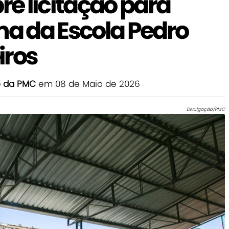
re licitação para
ma da Escola Pedro
iros
o da PMC
em 08 de Maio de 2026
Divulgação/PMC