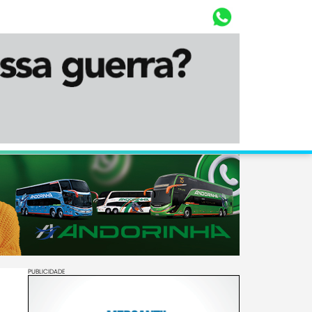
Whasta
Diário Corumbaense
PUBLICIDADE