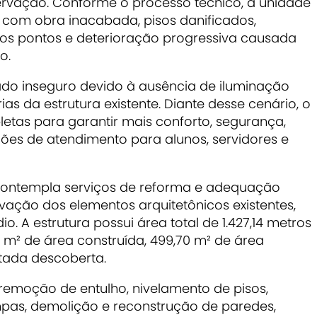
ervação. Conforme o processo técnico, a unidade
com obra inacabada, pisos danificados,
os pontos e deterioração progressiva causada
o.
ado inseguro devido à ausência de iluminação
s da estrutura existente. Diante desse cenário, o
etas para garantir mais conforto, segurança,
ções de atendimento para alunos, servidores e
 contempla serviços de reforma e adequação
vação dos elementos arquitetônicos existentes,
io. A estrutura possui área total de 1.427,14 metros
m² de área construída, 499,70 m² de área
etada descoberta.
o remoção de entulho, nivelamento de pisos,
as, demolição e reconstrução de paredes,