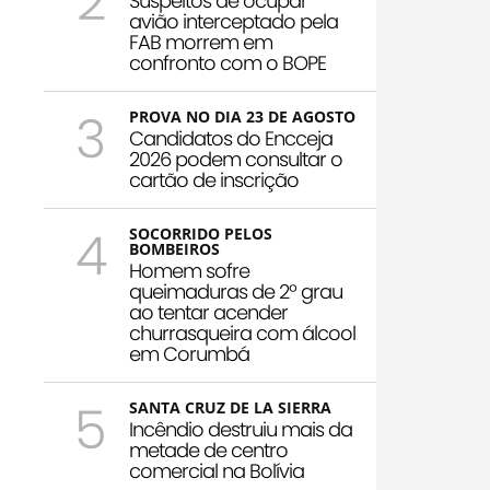
2
Suspeitos de ocupar
avião interceptado pela
FAB morrem em
confronto com o BOPE
3
PROVA NO DIA 23 DE AGOSTO
Candidatos do Encceja
2026 podem consultar o
cartão de inscrição
4
SOCORRIDO PELOS
BOMBEIROS
Homem sofre
queimaduras de 2º grau
ao tentar acender
churrasqueira com álcool
em Corumbá
5
SANTA CRUZ DE LA SIERRA
Incêndio destruiu mais da
metade de centro
comercial na Bolívia