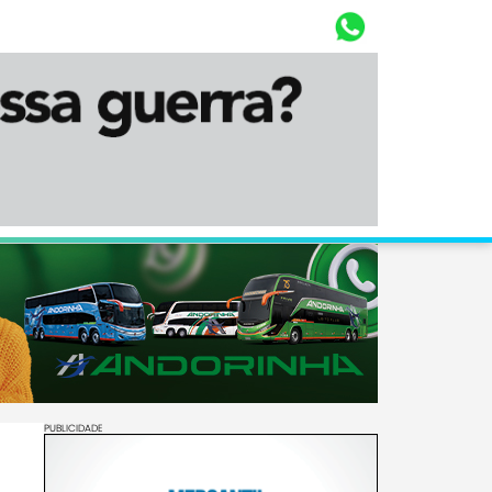
Whasta
Diário Corumbaense
PUBLICIDADE