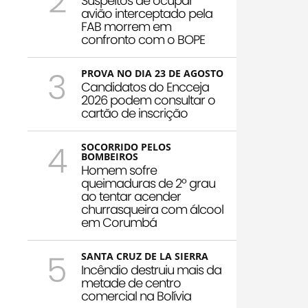
2
Suspeitos de ocupar
avião interceptado pela
FAB morrem em
confronto com o BOPE
3
PROVA NO DIA 23 DE AGOSTO
Candidatos do Encceja
2026 podem consultar o
cartão de inscrição
4
SOCORRIDO PELOS
BOMBEIROS
Homem sofre
queimaduras de 2º grau
ao tentar acender
churrasqueira com álcool
em Corumbá
5
SANTA CRUZ DE LA SIERRA
Incêndio destruiu mais da
metade de centro
comercial na Bolívia