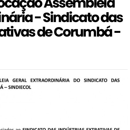
vocação Assembleia
inária - Sindicato das
rativas de Corumbá -