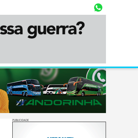
Whasta
Diário Corumbaense
PUBLICIDADE