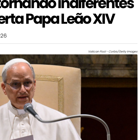
tornando indiferentes
lerta Papa Leão XIV
026
Vatican Pool - Corbis/Getty Images