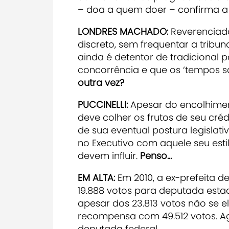
– doa a quem doer – confirma a 
LONDRES MACHADO:
Reverenciad
discreto, sem frequentar a tribu
ainda é detentor de tradicional p
concorrência e que os ‘tempos são
outra vez?
PUCCINELLI:
Apesar do encolhimen
deve colher os frutos de seu créd
de sua eventual postura legislat
no Executivo com aquele seu estil
devem influir.
Penso...
EM ALTA:
Em 2010, a ex-prefeita 
19.888 votos para deputada estad
apesar dos 23.813 votos não se 
recompensa com 49.512 votos. Ag
deputada federal.