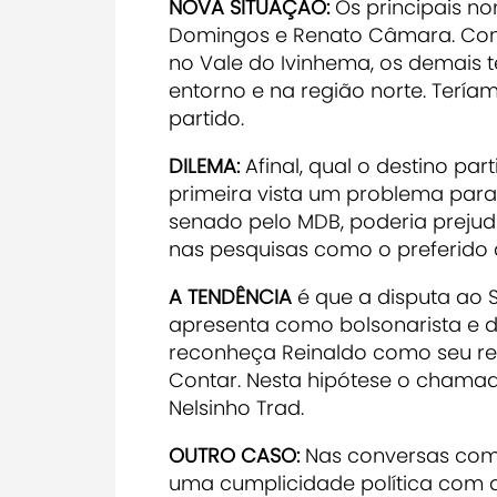
NOVA SITUAÇÃO:
Os principais no
Domingos e Renato Câmara. Co
no Vale do Ivinhema, os demais tê
entorno e na região norte. Terí
partido.
DILEMA:
Afinal, qual o destino par
primeira vista um problema para
senado pelo MDB, poderia prejud
nas pesquisas como o preferido d
A TENDÊNCIA
é que a disputa ao 
apresenta como bolsonarista e da 
reconheça Reinaldo como seu re
Contar. Nesta hipótese o chama
Nelsinho Trad.
OUTRO CASO:
Nas conversas com 
uma cumplicidade política com a