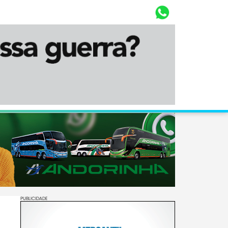
Whasta
Diário Corumbaense
PUBLICIDADE