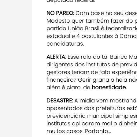
NO PAREO:
Com base no seu dese
Modesto quer também fazer do pl
partido União Brasil é federaliz
estadual e 4 postulantes à Câmar
candidaturas.
ALERTA:
Esse rolo do tal Banco Ma
dirigentes dos institutos de prev
gestores teriam de fato experiê
financeiro? Gerir grana alheia n
além é claro, de
honestidade.
DESASTRE:
A mídia vem mostrando 
aposentados das prefeituras est
previdenciário municipal simple
institutos aplicaram mal o dinhe
muitos casos. Portanto...