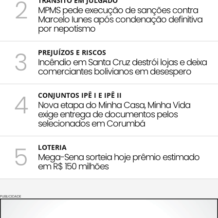
2
TRÂNSITO EM JULGADO
MPMS pede execução de sanções contra
Marcelo Iunes após condenação definitiva
por nepotismo
3
PREJUÍZOS E RISCOS
Incêndio em Santa Cruz destrói lojas e deixa
comerciantes bolivianos em desespero
4
CONJUNTOS IPÊ I E IPÊ II
Nova etapa do Minha Casa, Minha Vida
exige entrega de documentos pelos
selecionados em Corumbá
5
LOTERIA
Mega-Sena sorteia hoje prêmio estimado
em R$ 150 milhões
PUBLICIDADE