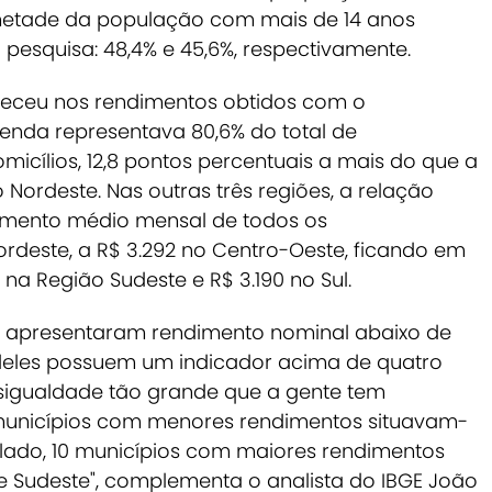
metade da população com mais de 14 anos
esquisa: 48,4% e 45,6%, respectivamente.
eceu nos rendimentos obtidos com o
enda representava 80,6% do total de
icílios, 12,8 pontos percentuais a mais do que a
o Nordeste.
Nas outras três regiões, a relação
dimento médio mensal de todos os
Nordeste, a R$ 3.292 no Centro-Oeste, ficando em
 na Região Sudeste e R$ 3.190 no Sul.
les apresentaram rendimento nominal abaixo de
 deles possuem um indicador acima de quatro
esigualdade tão grande que a gente tem
0 municípios com menores rendimentos situavam-
 lado, 10 municípios com maiores rendimentos
e Sudeste", complementa o analista do IBGE João