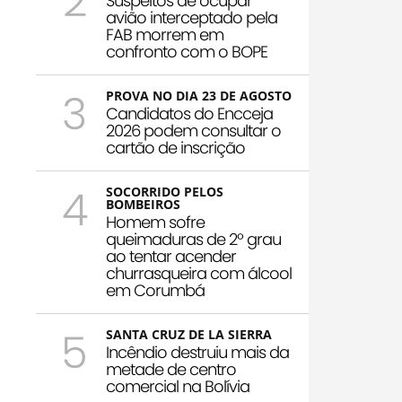
2
Suspeitos de ocupar
avião interceptado pela
FAB morrem em
confronto com o BOPE
3
PROVA NO DIA 23 DE AGOSTO
Candidatos do Encceja
2026 podem consultar o
cartão de inscrição
4
SOCORRIDO PELOS
BOMBEIROS
Homem sofre
queimaduras de 2º grau
ao tentar acender
churrasqueira com álcool
em Corumbá
5
SANTA CRUZ DE LA SIERRA
Incêndio destruiu mais da
metade de centro
comercial na Bolívia