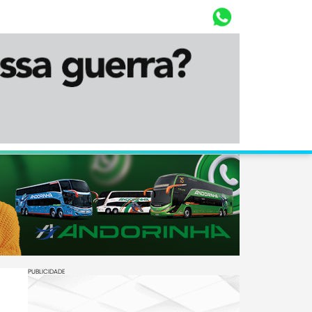
Whasta
Diário Corumbaense
PUBLICIDADE