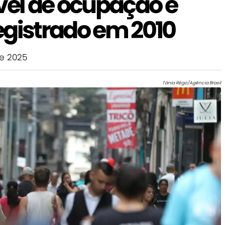
vel de ocupação é
egistrado em 2010
e 2025
Tânia Rêgo/Agência Brasil