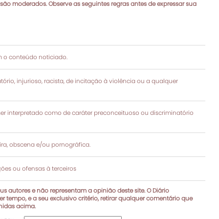
 são moderados. Observe as seguintes regras antes de expressar sua
 o conteúdo noticiado.
rio, injurioso, racista, de incitação à violência ou a qualquer
 interpretado como de caráter preconceituoso ou discriminatório
a, obscena e/ou pornográfica.
es ou ofensas à terceiros
s autores e não representam a opinião deste site. O Diário
r tempo, e a seu exclusivo critério, retirar qualquer comentário que
inidas acima.