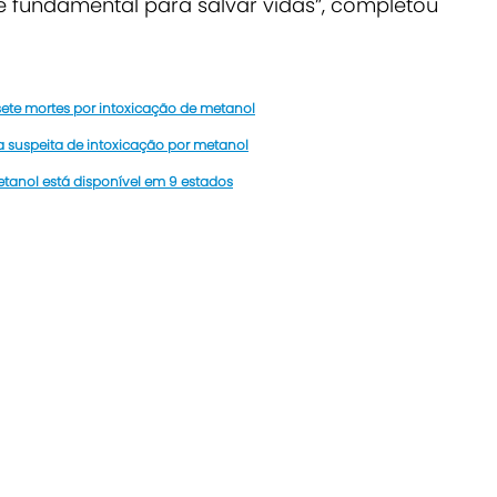
é fundamental para salvar vidas”, completou
sete mortes por intoxicação de metanol
 suspeita de intoxicação por metanol
etanol está disponível em 9 estados