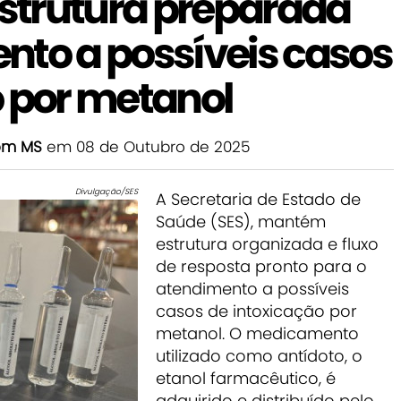
strutura preparada
nto a possíveis casos
o por metanol
com MS
em 08 de Outubro de 2025
Divulgação/SES
A Secretaria de Estado de
Saúde (SES), mantém
estrutura organizada e fluxo
de resposta pronto para o
atendimento a possíveis
casos de intoxicação por
metanol. O medicamento
utilizado como antídoto, o
etanol farmacêutico, é
adquirido e distribuído pelo