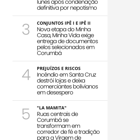
Iunes após condenação
definitiva por nepotismo
3
CONJUNTOS IPÊ I E IPÊ II
Nova etapa do Minha
Casa, Minha Vida exige
entrega de documentos
pelos selecionados em
Corumbá
4
PREJUÍZOS E RISCOS
Incêndio em Santa Cruz
destrói lojas e deixa
comerciantes bolivianos
em desespero
5
"LA MAMITA"
Ruas centrais de
Corumbá se
transformam em
corredor de fé e tradição
para a Virgem de