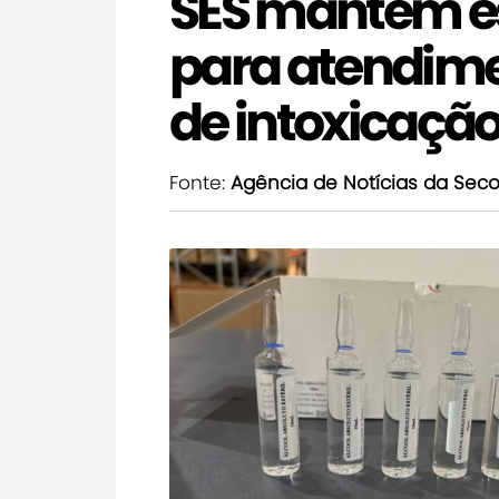
SES mantém e
para atendime
de intoxicaçã
Fonte:
Agência de Notícias da Se